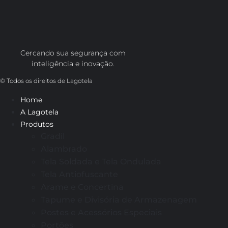
Cercando sua segurança com
inteligência e inovação.
© Todos os direitos de Lagotela
Home
A Lagotela
Produtos
Gradil
Alambrado
Tela Soldada e Tela Ondulada
Tela Antiofuscante
Arame e Concertina
Tapume e Divisória de Armazenagem
Postes e Acessórios Especiais
Portões