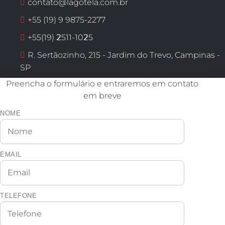
contato@lagotela.com.br
+55 (19) 9 9875-2277
+55(19) 𝟤511-10𝟤5
R. Sertãozinho, 215 - Jardim do Trevo, Campinas -
SP
Preencha o formulário e entraremos em contato
em breve
NOME
EMAIL
TELEFONE