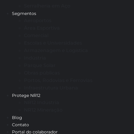
Serralheria em Aço
Segmentos
Aeroportos
Área Esportiva
Comercial
Escolas e Universidades
Armazenagem e Logística
Indústria
Parque Solar
Obras públicas
Portos, Rodovias e Ferrovias
Infraestrutura Urbana
Protege NR12
NR12 Indústria
NR12 Mineração
Blog
Contato
Portal do colaborador