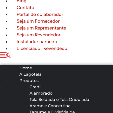
Blog
Contato
Portal do colaborador
Seja um Fornecedor
Seja um Representante
Seja um Revendedor
Instalador parceiro
Licenciado | Revendedor
Home
A Lagotela
Produtos
Gradil
Alambrado
Tela Soldada e Tela Ondulada
Arame e Concertina
Tapume e Divisória de