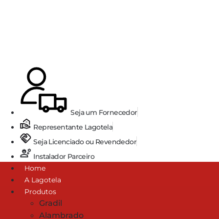
Ir
para
o
conteúdo
Seja um Fornecedor
Representante Lagotela
Seja Licenciado ou Revendedor
Instalador Parceiro
Home
A Lagotela
Produtos
Gradil
Alambrado