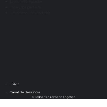
Seja um fornecedor
Instalador parceiro
Licenciado | Revendedor
LGPD
Canal de denúncia
© Todos os direitos de Lagotela
Cadastre-se e veja os dados do