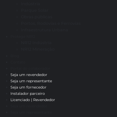
Indústria
Parque Solar
Obras públicas
Portos, Rodovias e Ferrovias
Infraestrutura Urbana
Protege NR12
NR12 Indústria
NR12 Mineração
Blog
Contato
Portal do colaborador
Seja um revendedor
Seja um representante
Seja um fornecedor
Instalador parceiro
Licenciado | Revendedor
Seja um revendedor
Seja um representante