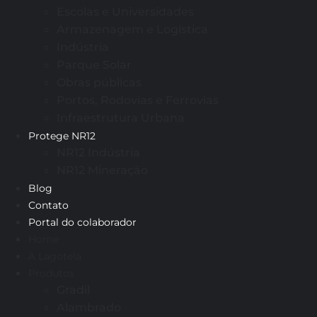
Escolas e Universidades
Armazenagem e Logística
Indústria
Parque Solar
Obras públicas
Portos, Rodovias e Ferrovias
Infraestrutura Urbana
Protege NR12
NR12 Indústria
NR12 Mineração
Blog
Contato
Portal do colaborador
Home
A Lagotela
Produtos
Gradil
Alambrado