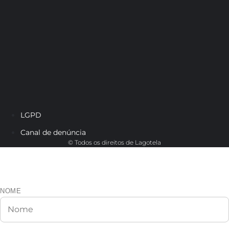
LGPD
Canal de denúncia
© Todos os direitos de Lagotela
Cadastre-se e veja os dados do
representante da sua região.
NOME