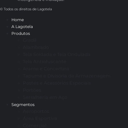
© Todos os direitos de Lagotela
Home
A Lagotela
Produtos
Gradil
Alambrado
Tela Soldada e Tela Ondulada
Tela Antiofuscante
Arame e Concertina
Tapume e Divisória de Armazenagem
Postes e Acessórios Especiais
Portões
Serralheria em Aço
Segmentos
Aeroportos
Área Esportiva
Comercial