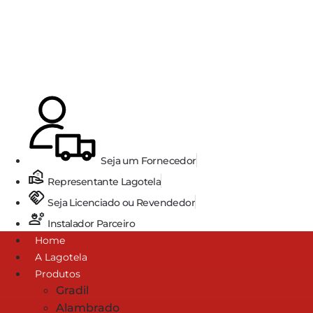
Ir
para
o
conteúdo
Seja um Fornecedor
Representante Lagotela
Seja Licenciado ou Revendedor
Instalador Parceiro
Home
A Lagotela
Produtos
Gradil
Alambrado