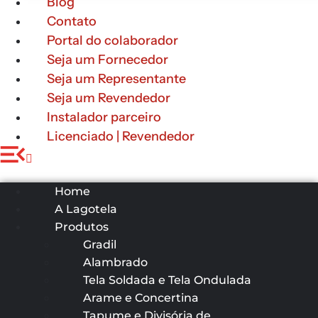
Blog
Contato
Portal do colaborador
Seja um Fornecedor
Seja um Representante
Seja um Revendedor
Instalador parceiro
Licenciado | Revendedor
Home
A Lagotela
Produtos
Gradil
Alambrado
Tela Soldada e Tela Ondulada
Arame e Concertina
Tapume e Divisória de