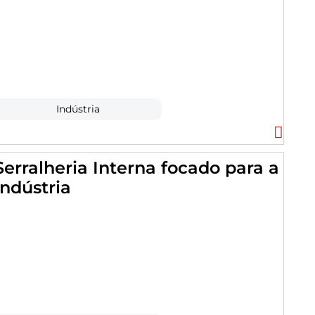
Indústria
Serralheria Interna focado para a
Indústria