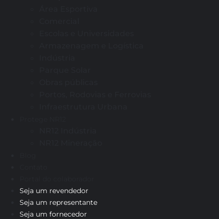
Área Esportiva
Comercial
Escolas e Universidades
Armazenagem e Logística
Indústria
Parque Solar
Obras públicas
Portos, Rodovias e Ferrovias
Infraestrutura Urbana
Protege NR12
NR12 Indústria
NR12 Mineração
Blog
Contato
Portal do colaborador
Seja um revendedor
Seja um representante
Seja um fornecedor