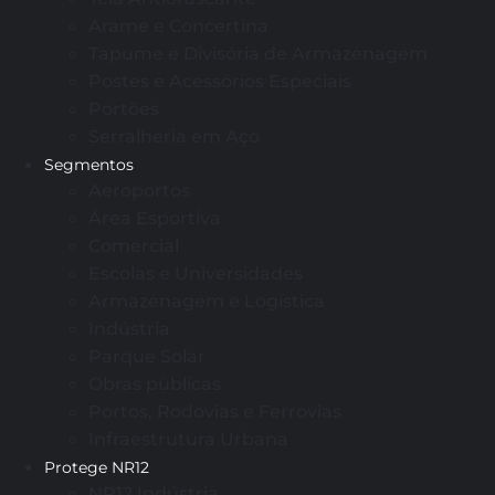
Arame e Concertina
Tapume e Divisória de Armazenagem
Postes e Acessórios Especiais
Portões
Serralheria em Aço
Segmentos
Aeroportos
Área Esportiva
Comercial
Escolas e Universidades
Armazenagem e Logística
Indústria
Parque Solar
Obras públicas
Portos, Rodovias e Ferrovias
Infraestrutura Urbana
Protege NR12
NR12 Indústria