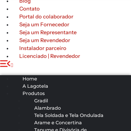
Blog
Contato
Portal do colaborador
Seja um Fornecedor
Seja um Representante
Seja um Revendedor
Instalador parceiro
Licenciado | Revendedor
Home
A Lagotela
Produtos
Gradil
Alambrado
Tela Soldada e Tela Ondulada
Arame e Concertina
Tapume e Divisória de