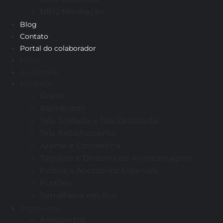
NR12 Mineração
Blog
Contato
Portal do colaborador
Home
A Lagotela
Produtos
Gradil
Alambrado
Tela Soldada e Tela Ondulada
Tela Antiofuscante
Arame e Concertina
Tapume e Divisória de Armazenagem
Postes e Acessórios Especiais
Portões
Serralheria em Aço
Segmentos
Aeroportos