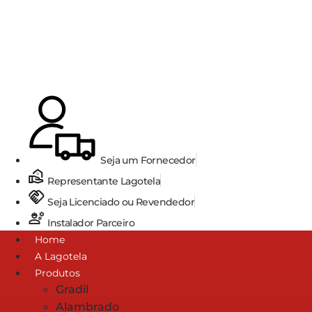
Ir
para
o
conteúdo
Seja um Fornecedor
Representante Lagotela
Seja Licenciado ou Revendedor
Instalador Parceiro
Home
A Lagotela
Produtos
Gradil
Alambrado