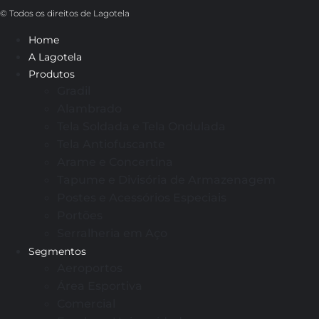
© Todos os direitos de Lagotela
Home
A Lagotela
Produtos
Gradil
Alambrado
Tela Soldada e Tela Ondulada
Tela Antiofuscante
Arame e Concertina
Tapume e Divisória de Armazenagem
Postes e Acessórios Especiais
Portões
Serralheria em Aço
Segmentos
Aeroportos
Área Esportiva
Comercial