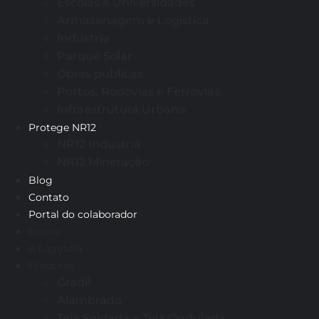
Escolas e Universidades
Armazenagem e Logística
Indústria
Parque Solar
Obras públicas
Portos, Rodovias e Ferrovias
Infraestrutura Urbana
Protege NR12
NR12 Indústria
NR12 Mineração
Blog
Contato
Portal do colaborador
Home
A Lagotela
Produtos
Gradil
Alambrado
Tela Soldada e Tela Ondulada