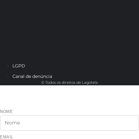
LGPD
Canal de denúncia
© Todos os direitos de Lagotela
Cadastre-se e veja os dados do
representante da sua região.
NOME
EMAIL