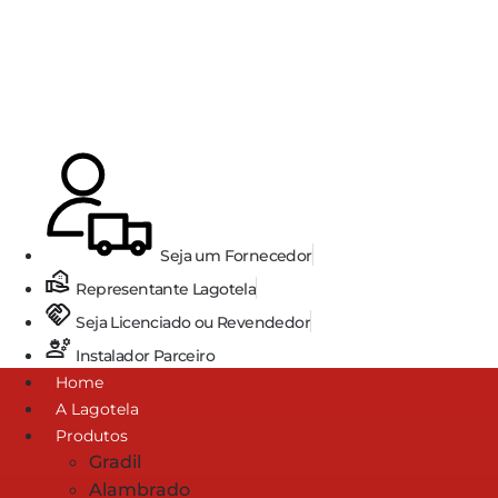
Ir
para
o
conteúdo
Seja um Fornecedor
Representante Lagotela
Seja Licenciado ou Revendedor
Instalador Parceiro
Home
A Lagotela
Produtos
Gradil
Alambrado