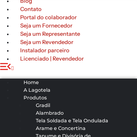
Blog
Contato
Portal do colaborador
Seja um Fornecedor
Seja um Representante
Seja um Revendedor
Instalador parceiro
Licenciado | Revendedor
Home
A Lagotela
Produtos
Gradil
Alambrado
Tela Soldada e Tela Ondulada
Arame e Concertina
Tapume e Divisória de